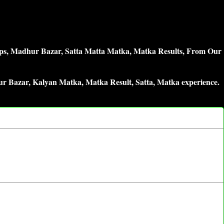
ips, Madhur Bazar, Satta Matta Matka, Matka Results, From Our
r Bazar, Kalyan Matka, Matka Result, Satta, Matka experience.