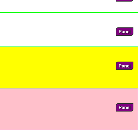
Panel
Panel
Panel