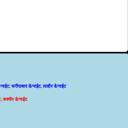
े/नाईट, फरीदाबाद डे/नाईट, लाहौर डे/नाईट
ट, कश्मीर डे/नाईट