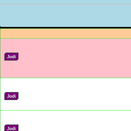
Jodi
Jodi
Jodi