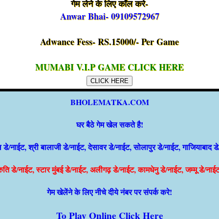
गेम लेने के लिए कॉल करे-
Anwar Bhai- 09109572967
Adwance Fess- RS.15000/- Per Game
MUMABI V.I.P GAME CLICK HERE
CLICK HERE
BHOLEMATKA.COM
घर बैठे गेम खेल सकते है!
ल डे/नाईट, श्री बालाजी डे/नाईट, देसावर डे/नाईट, सोलापुर डे/नाईट, गाजियाबाद ड
ुति डे/नाईट, स्टार मुंबई डे/नाईट, अलीगढ़ डे/नाईट, कामधेनु डे/नाईट, जम्मू डे/नाई
गेम खेलेंने के लिए नीचे दीये नंबर पर संपर्क करे!
To Play Online Click Here