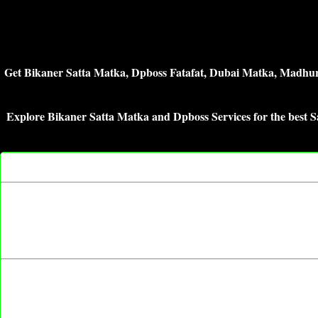
Get Bikaner Satta Matka, Dpboss Fatafat, Dubai Matka, Madhur
Explore Bikaner Satta Matka and Dpboss Services for the best