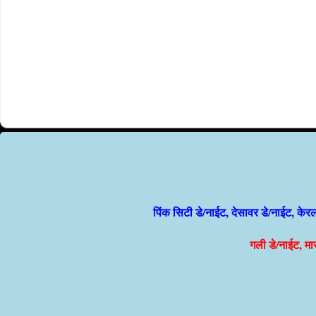
पिंक सिटी डे/नाईट, देसावर डे/नाईट, केर
गली डे/नाईट, मार