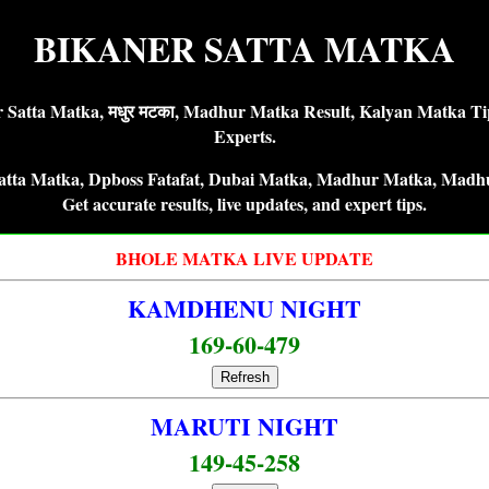
BIKANER SATTA MATKA
 Satta Matka, मधुर मटका, Madhur Matka Result, Kalyan Matka T
Experts.
 Satta Matka, Dpboss Fatafat, Dubai Matka, Madhur Matka, Madhu
Get accurate results, live updates, and expert tips.
BHOLE MATKA LIVE UPDATE
KAMDHENU NIGHT
169-60-479
Refresh
MARUTI NIGHT
149-45-258