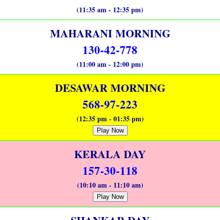
(11:35 am - 12:35 pm)
MAHARANI MORNING
130-42-778
(11:00 am - 12:00 pm)
DESAWAR MORNING
568-97-223
(12:35 pm - 01:35 pm)
Play Now
KERALA DAY
157-30-118
(10:10 am - 11:10 am)
Play Now