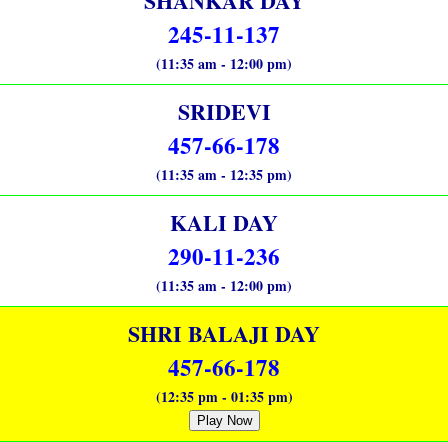
SHANKAR DAY
245-11-137
(11:35 am - 12:00 pm)
SRIDEVI
457-66-178
(11:35 am - 12:35 pm)
KALI DAY
290-11-236
(11:35 am - 12:00 pm)
SHRI BALAJI DAY
457-66-178
(12:35 pm - 01:35 pm)
Play Now