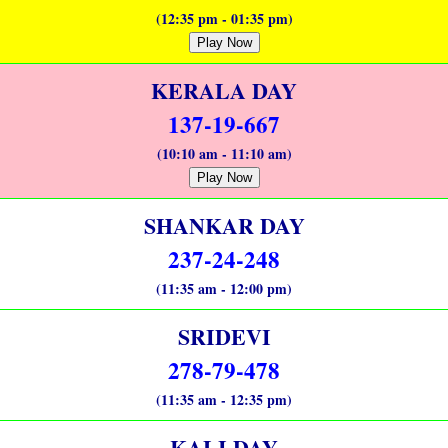
(12:35 pm - 01:35 pm)
Play Now
KERALA DAY
137-19-667
(10:10 am - 11:10 am)
Play Now
SHANKAR DAY
237-24-248
(11:35 am - 12:00 pm)
SRIDEVI
278-79-478
(11:35 am - 12:35 pm)
KALI DAY