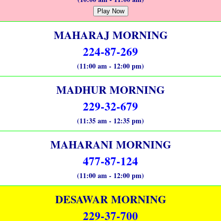
Play Now
MAHARAJ MORNING
224-87-269
(11:00 am - 12:00 pm)
MADHUR MORNING
229-32-679
(11:35 am - 12:35 pm)
MAHARANI MORNING
477-87-124
(11:00 am - 12:00 pm)
DESAWAR MORNING
229-37-700