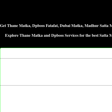
Get Thane Matka, Dpboss Fatafat, Dubai Matka, Madhur Satta M
Explore Thane Matka and Dpboss Services for the best Satta