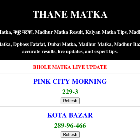
THANE MATKA
atka, मधुर मटका, Madhur Matka Result, Kalyan Matka Tips, Madh
 Matka, Dpboss Fatafat, Dubai Matka, Madhur Matka, Madhur Baza
accurate results, live updates, and expert tips.
BHOLE MATKA LIVE UPDATE
PINK CITY MORNING
229-3
Refresh
KOTA BAZAR
289-96-466
Refresh