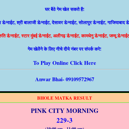
घर बैठे गेम खेल सकते है!
ल डे/नाईट, श्री बालाजी डे/नाईट, देसावर डे/नाईट, सोलापुर डे/नाईट, गाजियाबाद ड
ुति डे/नाईट, स्टार मुंबई डे/नाईट, अलीगढ़ डे/नाईट, कामधेनु डे/नाईट, जम्मू डे/नाई
गेम खेलेंने के लिए नीचे दीये नंबर पर संपर्क करे!
To Play Online Click Here
Anwar Bhai- 09109572967
BHOLE MATKA RESULT
PINK CITY MORNING
229-3
(10:00 am - 11:00 am)