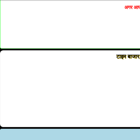
अगर आप 
टाइम बाजार,