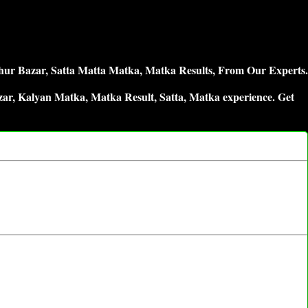
ur Bazar, Satta Matta Matka, Matka Results, From Our Experts.
r, Kalyan Matka, Matka Result, Satta, Matka experience. Get