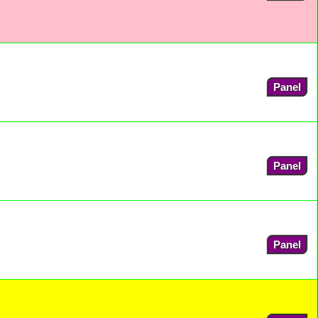
Panel
Panel
Panel