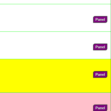
Panel
Panel
Panel
Panel