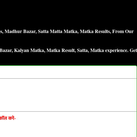
ps, Madhur Bazar, Satta Matta Matka, Matka Results, From Our
azar, Kalyan Matka, Matka Result, Satta, Matka experience. Get
कॉल करे-