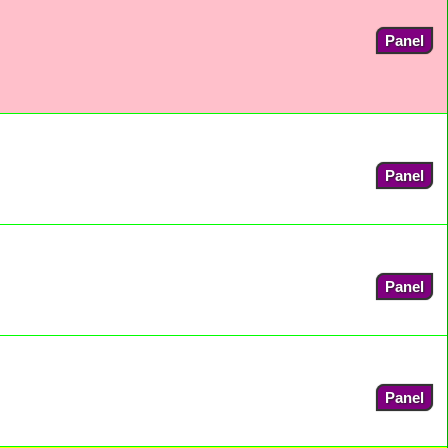
Panel
Panel
Panel
Panel