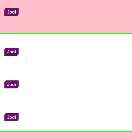
Jodi
Jodi
Jodi
Jodi