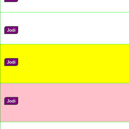
Jodi
Jodi
Jodi