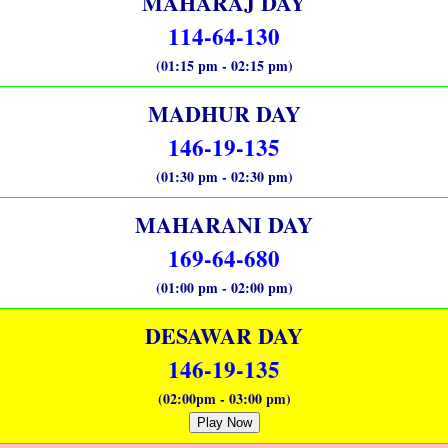
MAHARAJ DAY
114-64-130
(01:15 pm - 02:15 pm)
MADHUR DAY
146-19-135
(01:30 pm - 02:30 pm)
MAHARANI DAY
169-64-680
(01:00 pm - 02:00 pm)
DESAWAR DAY
146-19-135
(02:00pm - 03:00 pm)
Play Now