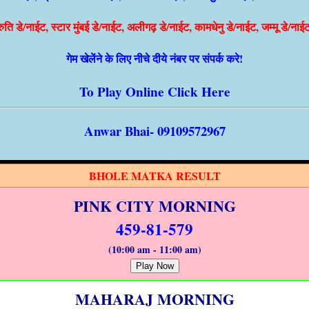
ुति डे/नाईट, स्टार मुंबई डे/नाईट, अलीगढ़ डे/नाईट, कामधेनु डे/नाईट, जम्मू डे/नाई
गेम खेलेंने के लिए नीचे दीये नंबर पर संपर्क करे!
To Play Online Click Here
Anwar Bhai- 09109572967
BHOLE MATKA RESULT
PINK CITY MORNING
459-81-579
(10:00 am - 11:00 am)
Play Now
MAHARAJ MORNING