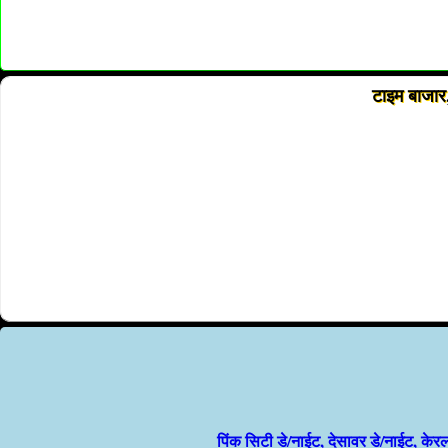
टाइम बाजार,
पिंक सिटी डे/नाईट, देसावर डे/नाईट, केर