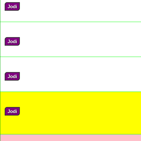
Jodi
Jodi
Jodi
Jodi