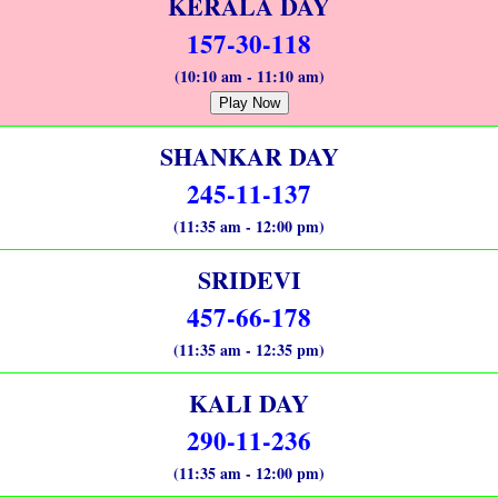
KERALA DAY
157-30-118
(10:10 am - 11:10 am)
Play Now
SHANKAR DAY
245-11-137
(11:35 am - 12:00 pm)
SRIDEVI
457-66-178
(11:35 am - 12:35 pm)
KALI DAY
290-11-236
(11:35 am - 12:00 pm)