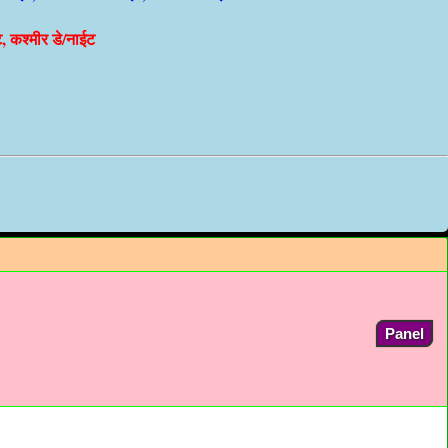
ट, कश्मीर डे/नाईट
Panel