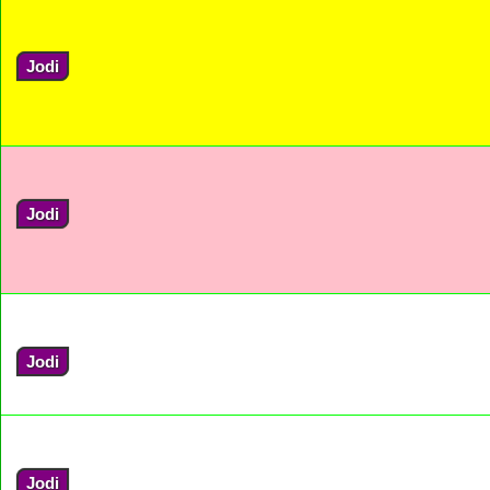
Jodi
Jodi
Jodi
Jodi