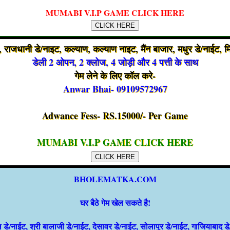
MUMABI V.I.P GAME CLICK HERE
CLICK HERE
 राजधानी डे/नाइट, कल्याण, कल्याण नाइट, मैंन बाजार, मधुर डे/नाईट, 
डेली 2 ओपन, 2 क्लोज, 4 जोड़ी और 4 पत्ती के साथ
गेम लेने के लिए कॉल करे-
Anwar Bhai- 09109572967
Adwance Fess- RS.15000/- Per Game
MUMABI V.I.P GAME CLICK HERE
CLICK HERE
BHOLEMATKA.COM
घर बैठे गेम खेल सकते है!
ल डे/नाईट, श्री बालाजी डे/नाईट, देसावर डे/नाईट, सोलापुर डे/नाईट, गाजियाबाद ड