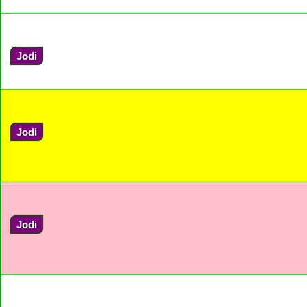
Jodi
Jodi
Jodi