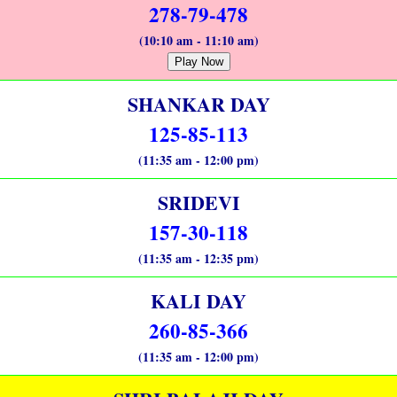
278-79-478
(10:10 am - 11:10 am)
Play Now
SHANKAR DAY
125-85-113
(11:35 am - 12:00 pm)
SRIDEVI
157-30-118
(11:35 am - 12:35 pm)
KALI DAY
260-85-366
(11:35 am - 12:00 pm)