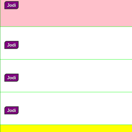
Jodi
Jodi
Jodi
Jodi