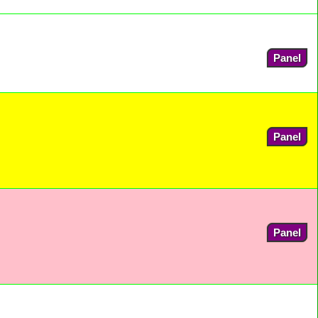
Panel
Panel
Panel