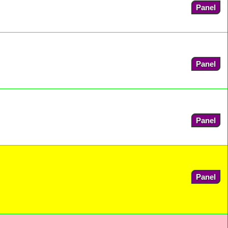
Panel
Panel
Panel
Panel