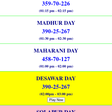
359-70-226
(01:15 pm - 02:15 pm)
MADHUR DAY
390-25-267
(01:30 pm - 02:30 pm)
MAHARANI DAY
458-70-127
(01:00 pm - 02:00 pm)
DESAWAR DAY
390-25-267
(02:00pm - 03:00 pm)
Play Now
SOLAPUR DAY