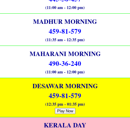
(11:00 am - 12:00 pm)
MADHUR MORNING
459-81-579
(11:35 am - 12:35 pm)
MAHARANI MORNING
490-36-240
(11:00 am - 12:00 pm)
DESAWAR MORNING
459-81-579
(12:35 pm - 01:35 pm)
Play Now
KERALA DAY