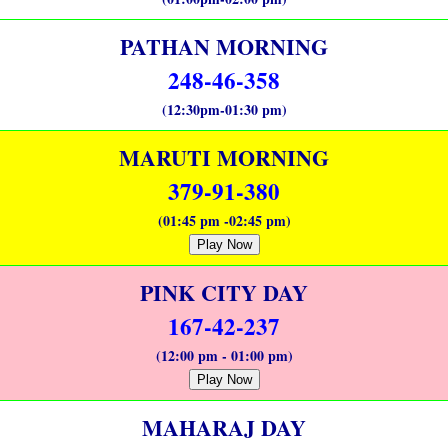
PATHAN MORNING
248-46-358
(12:30pm-01:30 pm)
MARUTI MORNING
379-91-380
(01:45 pm -02:45 pm)
Play Now
PINK CITY DAY
167-42-237
(12:00 pm - 01:00 pm)
Play Now
MAHARAJ DAY