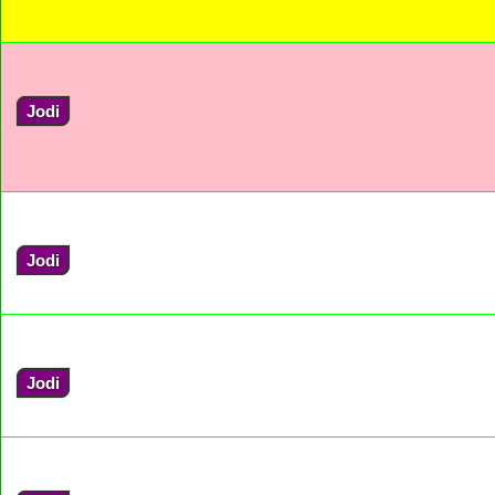
Jodi
Jodi
Jodi