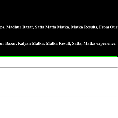
ips, Madhur Bazar, Satta Matta Matka, Matka Results, From Our
r Bazar, Kalyan Matka, Matka Result, Satta, Matka experience.