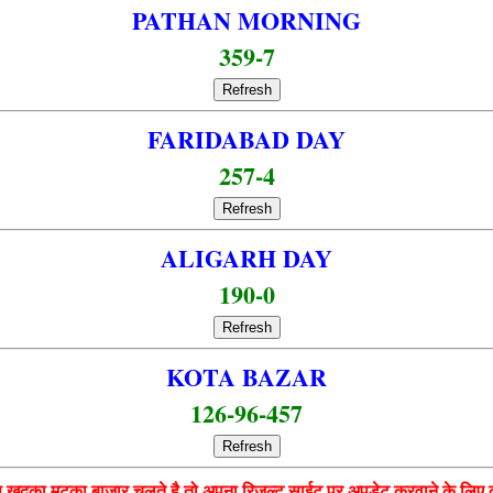
PATHAN MORNING
359-7
Refresh
FARIDABAD DAY
257-4
Refresh
ALIGARH DAY
190-0
Refresh
KOTA BAZAR
126-96-457
Refresh
खुदका मटका बाजार चलते है तो अपना रिजल्ट साईट पर अपडेट करवाने के लिए 