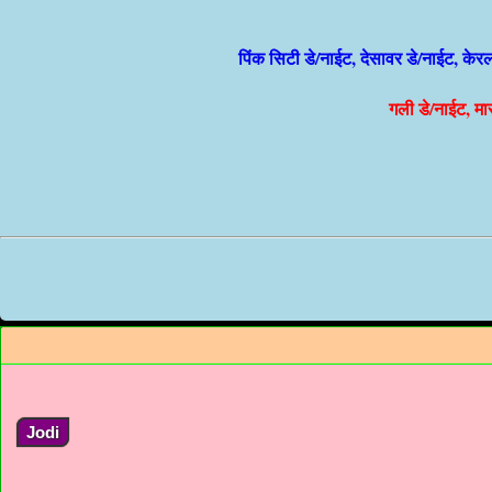
पिंक सिटी डे/नाईट, देसावर डे/नाईट, केर
गली डे/नाईट, मार
Jodi