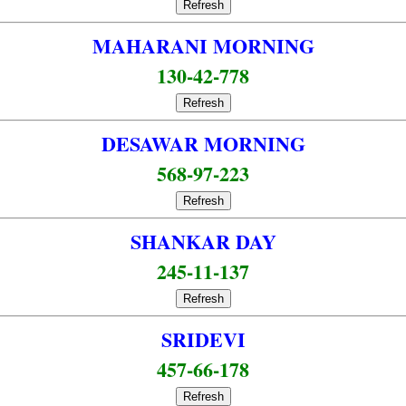
Refresh
MAHARANI MORNING
130-42-778
Refresh
DESAWAR MORNING
568-97-223
Refresh
SHANKAR DAY
245-11-137
Refresh
SRIDEVI
457-66-178
Refresh