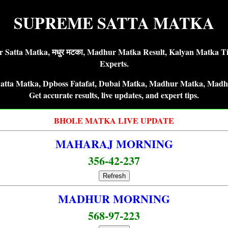
SUPREME SATTA MATKA
 Satta Matka, मधुर मटका, Madhur Matka Result, Kalyan Matka T
Experts.
 Satta Matka, Dpboss Fatafat, Dubai Matka, Madhur Matka, Madhu
Get accurate results, live updates, and expert tips.
BHOLE MATKA LIVE UPDATE
MAHARAJ MORNING
356-42-237
Refresh
MADHUR MORNING
568-97-223